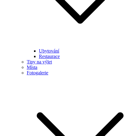
Ubytování
Restaurace
Tipy na výlet
Místa
Fotogalerie