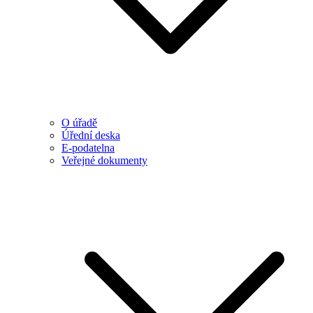
O úřadě
Úřední deska
E-podatelna
Veřejné dokumenty