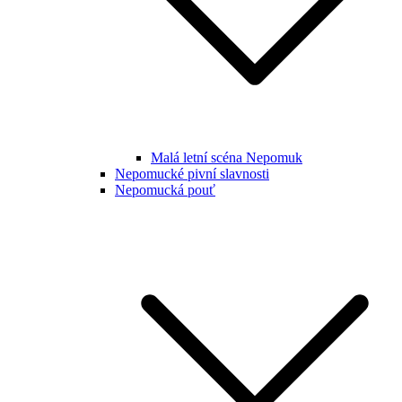
Malá letní scéna Nepomuk
Nepomucké pivní slavnosti
Nepomucká pouť