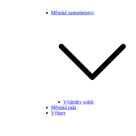
Městské zastupitelstvo
Výsledky voleb
Městská rada
Výbory