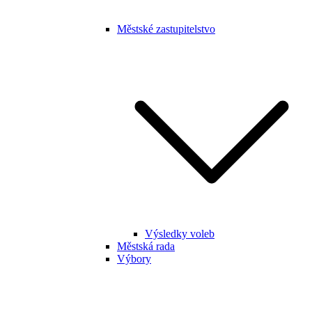
Městské zastupitelstvo
Výsledky voleb
Městská rada
Výbory