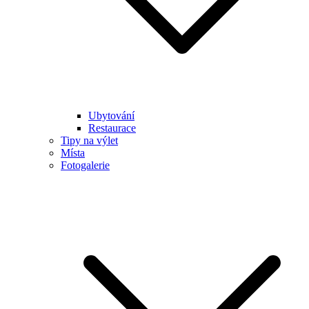
Ubytování
Restaurace
Tipy na výlet
Místa
Fotogalerie