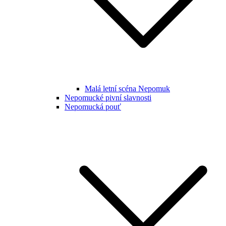
Malá letní scéna Nepomuk
Nepomucké pivní slavnosti
Nepomucká pouť