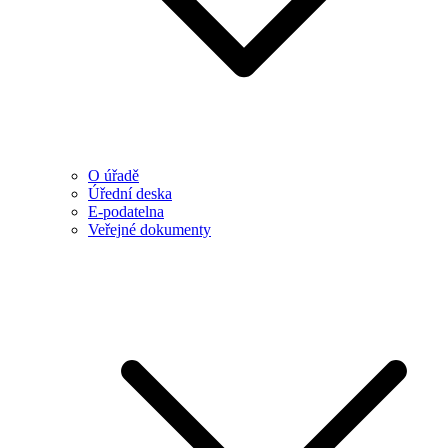
O úřadě
Úřední deska
E-podatelna
Veřejné dokumenty