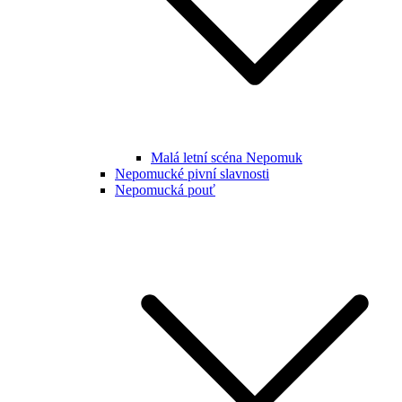
Malá letní scéna Nepomuk
Nepomucké pivní slavnosti
Nepomucká pouť