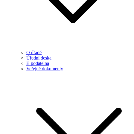
O úřadě
Úřední deska
E-podatelna
Veřejné dokumenty