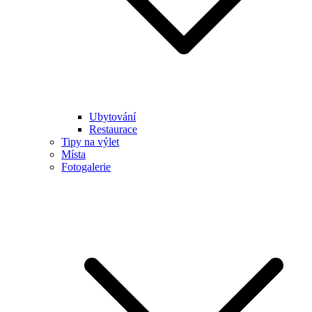
Ubytování
Restaurace
Tipy na výlet
Místa
Fotogalerie