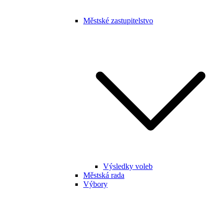
Městské zastupitelstvo
Výsledky voleb
Městská rada
Výbory