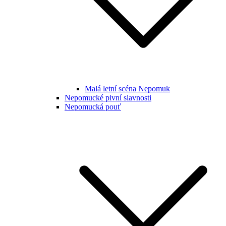
Malá letní scéna Nepomuk
Nepomucké pivní slavnosti
Nepomucká pouť