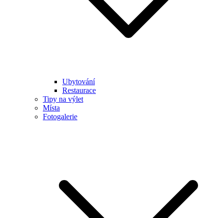
Ubytování
Restaurace
Tipy na výlet
Místa
Fotogalerie