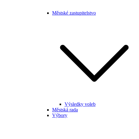
Městské zastupitelstvo
Výsledky voleb
Městská rada
Výbory