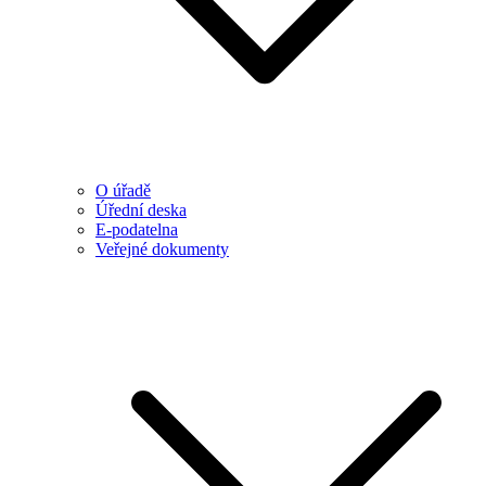
O úřadě
Úřední deska
E-podatelna
Veřejné dokumenty