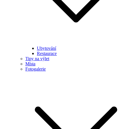
Ubytování
Restaurace
Tipy na výlet
Místa
Fotogalerie