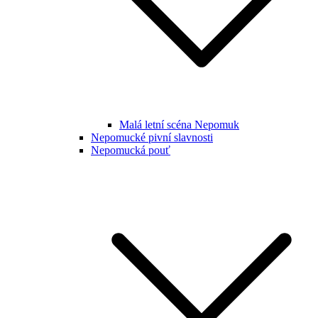
Malá letní scéna Nepomuk
Nepomucké pivní slavnosti
Nepomucká pouť