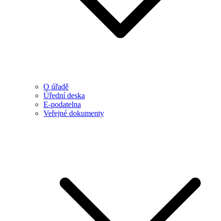
O úřadě
Úřední deska
E-podatelna
Veřejné dokumenty