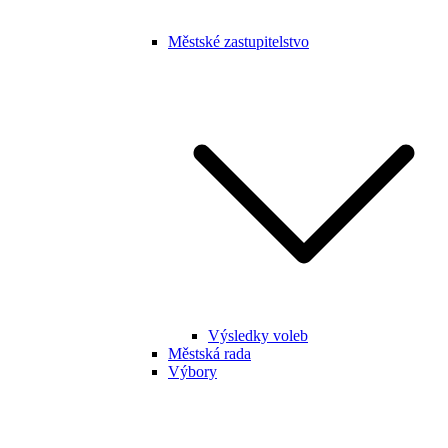
Městské zastupitelstvo
Výsledky voleb
Městská rada
Výbory