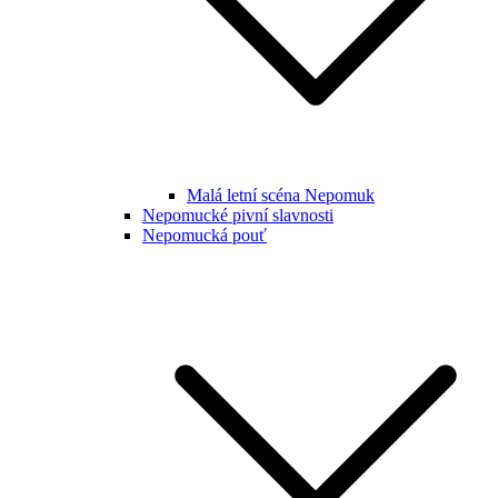
Malá letní scéna Nepomuk
Nepomucké pivní slavnosti
Nepomucká pouť