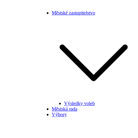
Městské zastupitelstvo
Výsledky voleb
Městská rada
Výbory