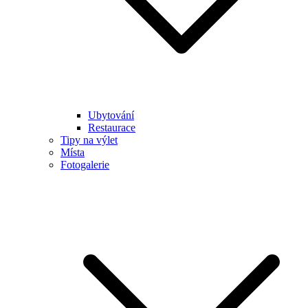
Ubytování
Restaurace
Tipy na výlet
Místa
Fotogalerie