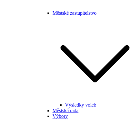
Městské zastupitelstvo
Výsledky voleb
Městská rada
Výbory