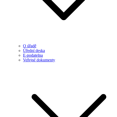
O úřadě
Úřední deska
E-podatelna
Veřejné dokumenty