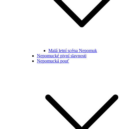
Malá letní scéna Nepomuk
Nepomucké pivní slavnosti
Nepomucká pouť