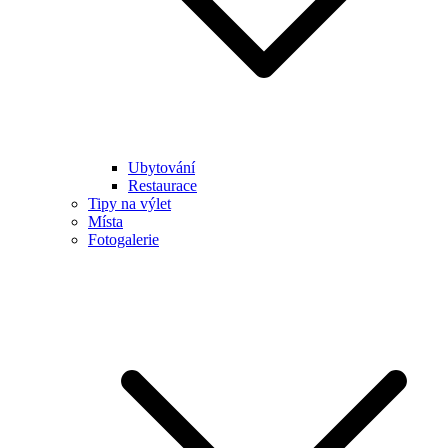
Ubytování
Restaurace
Tipy na výlet
Místa
Fotogalerie