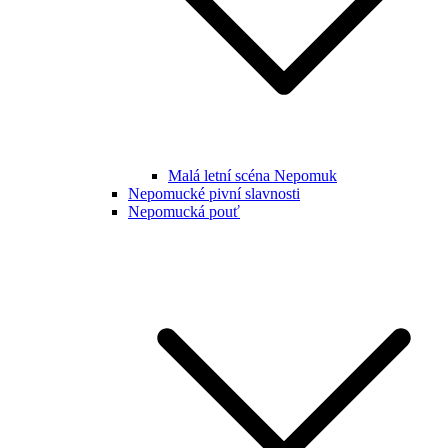
Malá letní scéna Nepomuk
Nepomucké pivní slavnosti
Nepomucká pouť