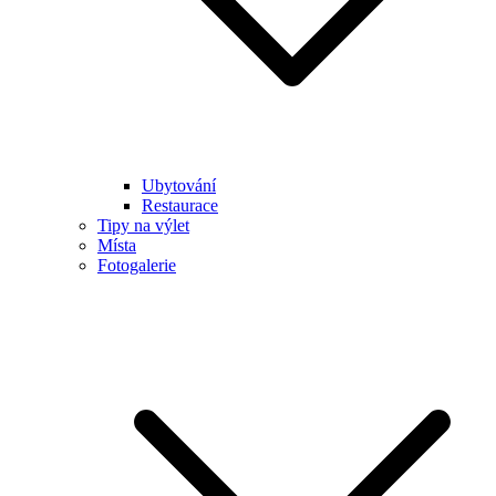
Ubytování
Restaurace
Tipy na výlet
Místa
Fotogalerie