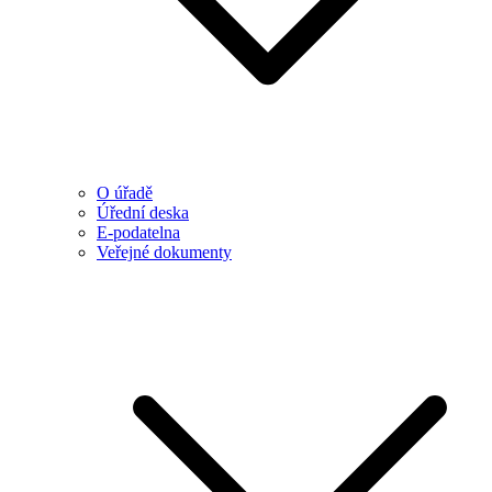
O úřadě
Úřední deska
E-podatelna
Veřejné dokumenty