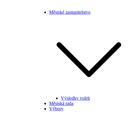
Městské zastupitelstvo
Výsledky voleb
Městská rada
Výbory