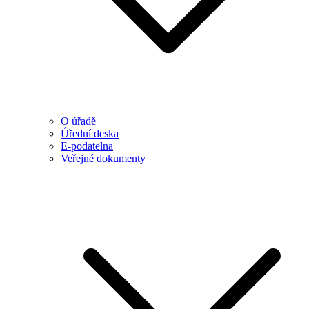
O úřadě
Úřední deska
E-podatelna
Veřejné dokumenty