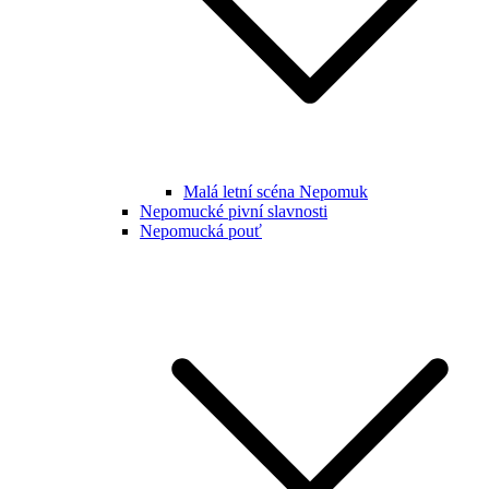
Malá letní scéna Nepomuk
Nepomucké pivní slavnosti
Nepomucká pouť