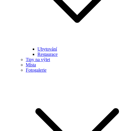
Ubytování
Restaurace
Tipy na výlet
Místa
Fotogalerie