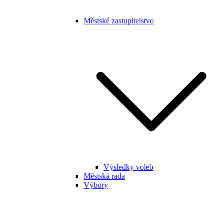
Městské zastupitelstvo
Výsledky voleb
Městská rada
Výbory