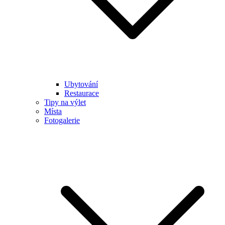
Ubytování
Restaurace
Tipy na výlet
Místa
Fotogalerie