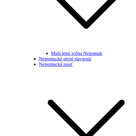
Malá letní scéna Nepomuk
Nepomucké pivní slavnosti
Nepomucká pouť