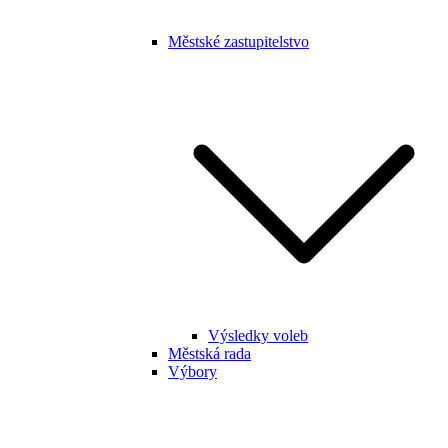
Městské zastupitelstvo
Výsledky voleb
Městská rada
Výbory