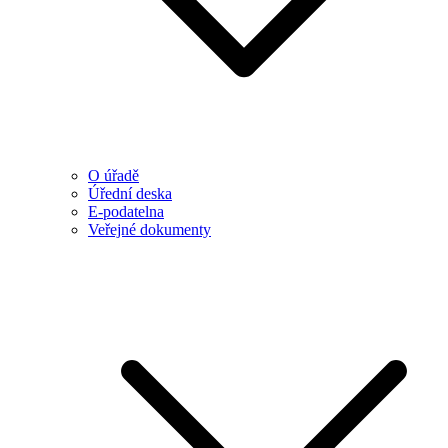
O úřadě
Úřední deska
E-podatelna
Veřejné dokumenty