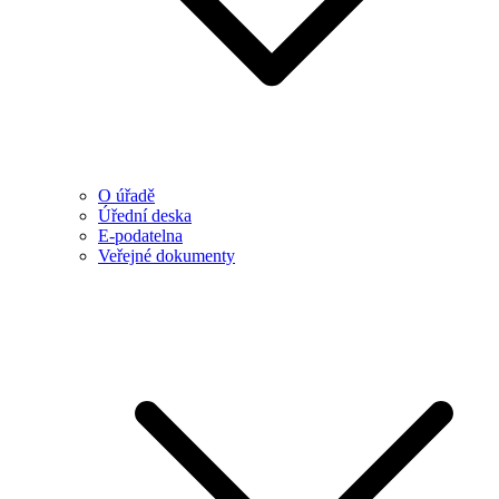
O úřadě
Úřední deska
E-podatelna
Veřejné dokumenty