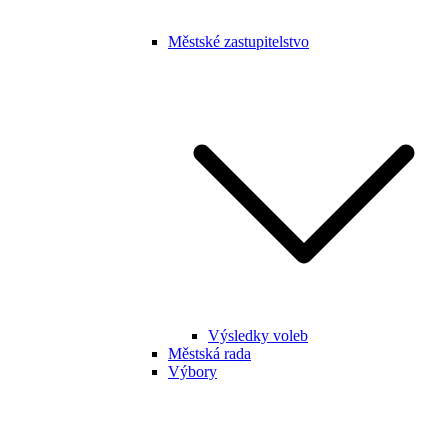
Městské zastupitelstvo
Výsledky voleb
Městská rada
Výbory