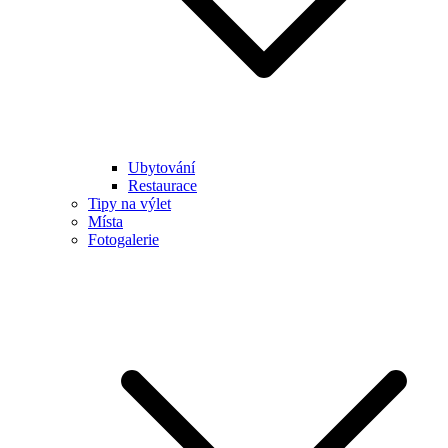
Ubytování
Restaurace
Tipy na výlet
Místa
Fotogalerie