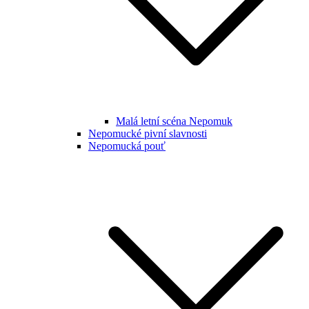
Malá letní scéna Nepomuk
Nepomucké pivní slavnosti
Nepomucká pouť