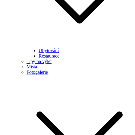
Ubytování
Restaurace
Tipy na výlet
Místa
Fotogalerie