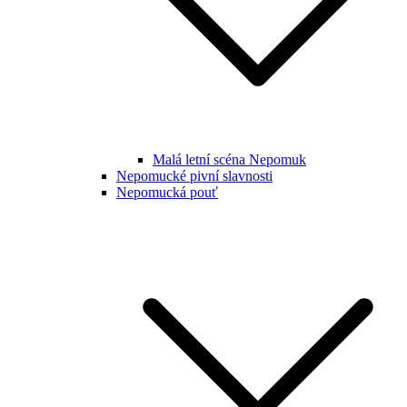
Malá letní scéna Nepomuk
Nepomucké pivní slavnosti
Nepomucká pouť