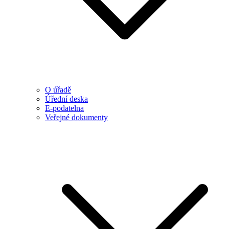
O úřadě
Úřední deska
E-podatelna
Veřejné dokumenty