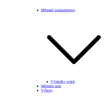
Městské zastupitelstvo
Výsledky voleb
Městská rada
Výbory