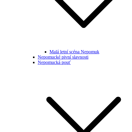
Malá letní scéna Nepomuk
Nepomucké pivní slavnosti
Nepomucká pouť