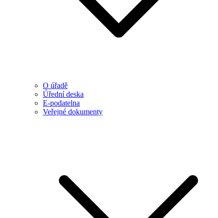
O úřadě
Úřední deska
E-podatelna
Veřejné dokumenty