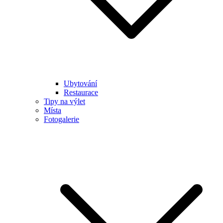
Ubytování
Restaurace
Tipy na výlet
Místa
Fotogalerie