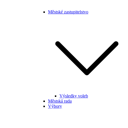
Městské zastupitelstvo
Výsledky voleb
Městská rada
Výbory