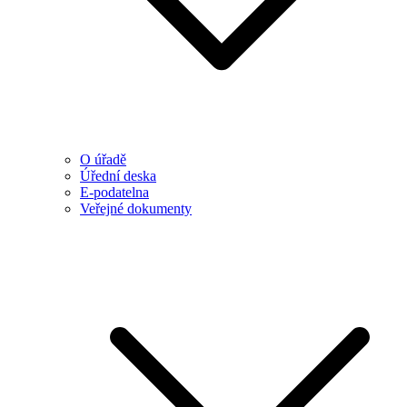
O úřadě
Úřední deska
E-podatelna
Veřejné dokumenty