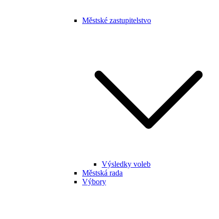
Městské zastupitelstvo
Výsledky voleb
Městská rada
Výbory