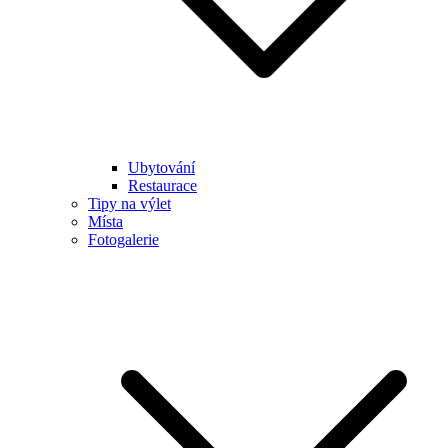
Ubytování
Restaurace
Tipy na výlet
Místa
Fotogalerie