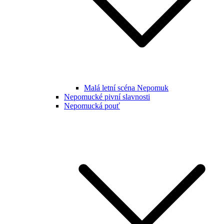
Malá letní scéna Nepomuk
Nepomucké pivní slavnosti
Nepomucká pouť