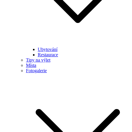
Ubytování
Restaurace
Tipy na výlet
Místa
Fotogalerie