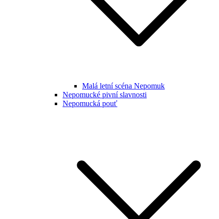
Malá letní scéna Nepomuk
Nepomucké pivní slavnosti
Nepomucká pouť