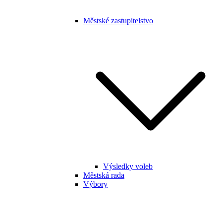
Městské zastupitelstvo
Výsledky voleb
Městská rada
Výbory