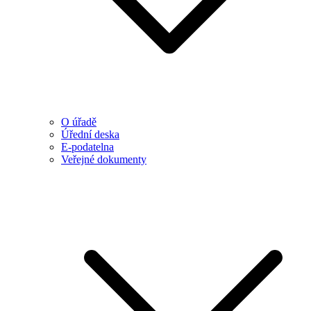
O úřadě
Úřední deska
E-podatelna
Veřejné dokumenty