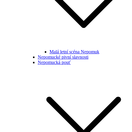
Malá letní scéna Nepomuk
Nepomucké pivní slavnosti
Nepomucká pouť