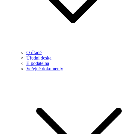
O úřadě
Úřední deska
E-podatelna
Veřejné dokumenty