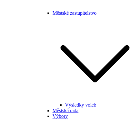
Městské zastupitelstvo
Výsledky voleb
Městská rada
Výbory