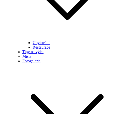
Ubytování
Restaurace
Tipy na výlet
Místa
Fotogalerie