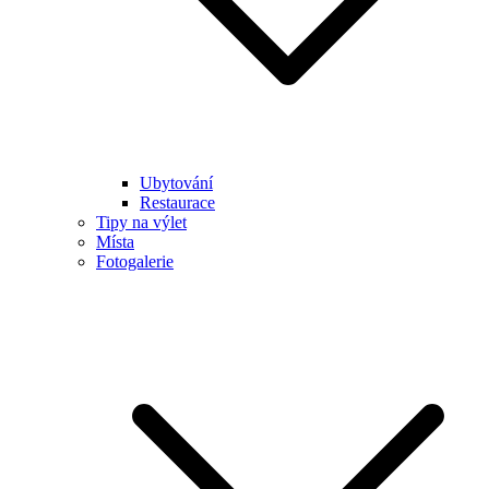
Ubytování
Restaurace
Tipy na výlet
Místa
Fotogalerie