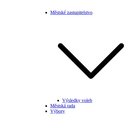
Městské zastupitelstvo
Výsledky voleb
Městská rada
Výbory