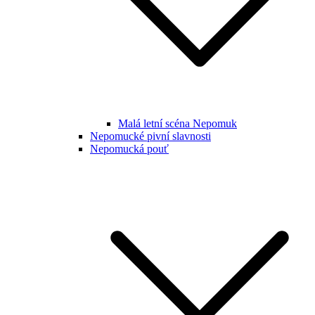
Malá letní scéna Nepomuk
Nepomucké pivní slavnosti
Nepomucká pouť