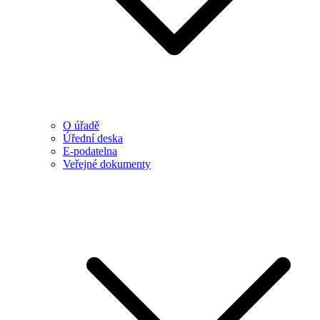
O úřadě
Úřední deska
E-podatelna
Veřejné dokumenty