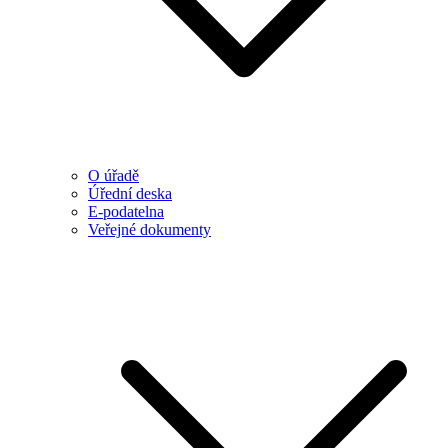
O úřadě
Úřední deska
E-podatelna
Veřejné dokumenty