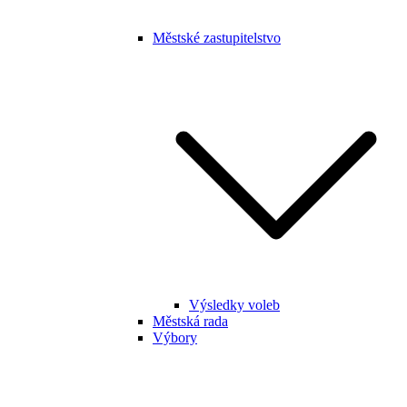
Městské zastupitelstvo
Výsledky voleb
Městská rada
Výbory