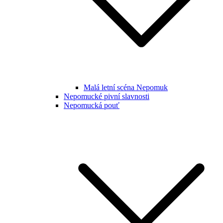
Malá letní scéna Nepomuk
Nepomucké pivní slavnosti
Nepomucká pouť