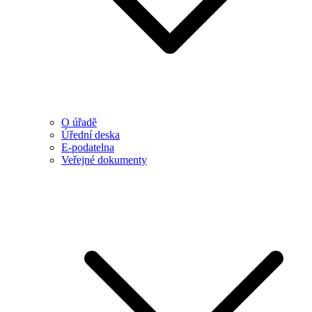
O úřadě
Úřední deska
E-podatelna
Veřejné dokumenty