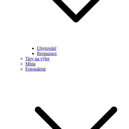
Ubytování
Restaurace
Tipy na výlet
Místa
Fotogalerie