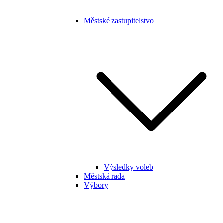
Městské zastupitelstvo
Výsledky voleb
Městská rada
Výbory