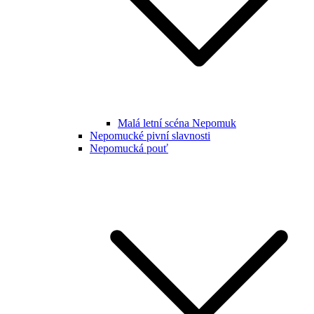
Malá letní scéna Nepomuk
Nepomucké pivní slavnosti
Nepomucká pouť