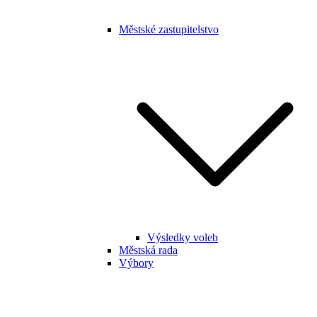
Městské zastupitelstvo
Výsledky voleb
Městská rada
Výbory