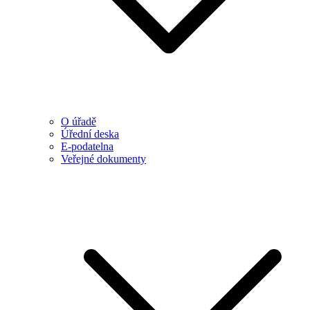
O úřadě
Úřední deska
E-podatelna
Veřejné dokumenty