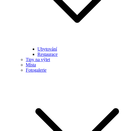
Ubytování
Restaurace
Tipy na výlet
Místa
Fotogalerie