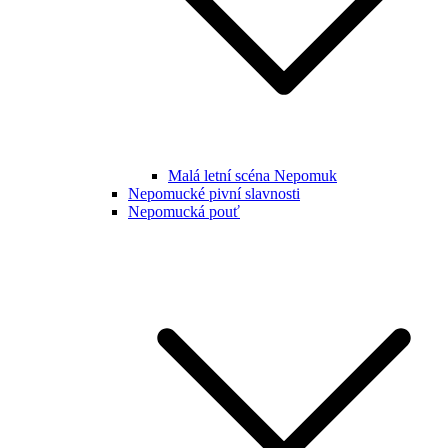
Malá letní scéna Nepomuk
Nepomucké pivní slavnosti
Nepomucká pouť