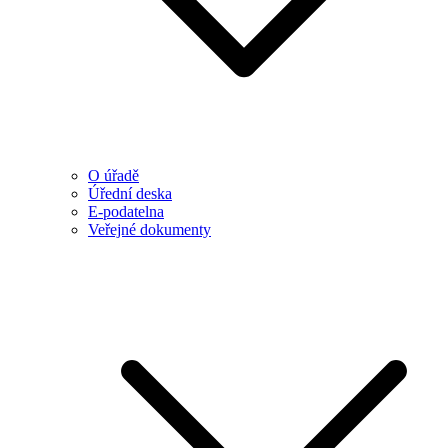
O úřadě
Úřední deska
E-podatelna
Veřejné dokumenty