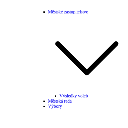
Městské zastupitelstvo
Výsledky voleb
Městská rada
Výbory