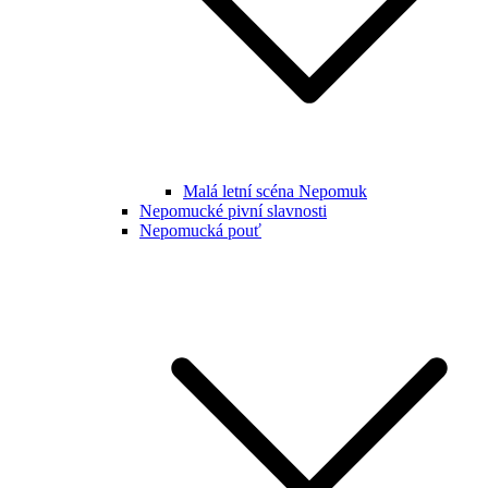
Malá letní scéna Nepomuk
Nepomucké pivní slavnosti
Nepomucká pouť