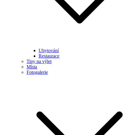
Ubytování
Restaurace
Tipy na výlet
Místa
Fotogalerie